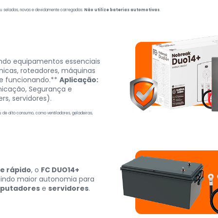
 ou seladas, novas e devidamente carregadas.
Não utilize baterias automotivas
.
do equipamentos essenciais
nicas, roteadores, máquinas
e funcionando.**
Aplicação:
nicação, Segurança e
s, servidores).
 de alto consumo, como ventiladores, geladeiras,
e rápido
, o
FC DUO14+
tindo maior autonomia para
putadores
e
servidores
.