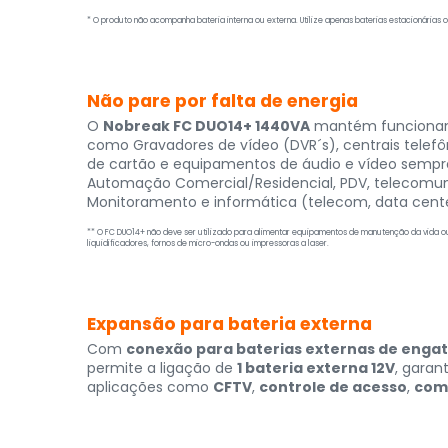
* O produto não acompanha bateria interna ou externa. Utilize apenas baterias estacionárias
Não pare por falta de energia
O
Nobreak FC DUO14+ 1440VA
mantém funcionan
como Gravadores de vídeo (DVR´s), centrais telefô
de cartão e equipamentos de áudio e vídeo sempr
Automação Comercial/Residencial, PDV, telecomu
Monitoramento e informática (telecom, data center
** O FC DUO14+ não deve ser utilizado para alimentar equipamentos de manutenção da vida ou
liquidificadores, fornos de micro-ondas ou impressoras a laser.
Expansão para bateria externa
Com
conexão para baterias externas de engat
permite a ligação de
1 bateria externa 12V
, garan
aplicações como
CFTV
,
controle de acesso
,
com