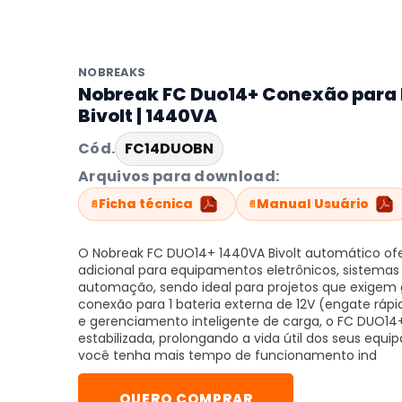
NOBREAKS
Nobreak FC Duo14+ Conexão para 
Bivolt | 1440VA
Cód.
FC14DUOBN
Arquivos para download:
Ficha técnica
Manual Usuário
O Nobreak FC DUO14+ 1440VA Bivolt automático of
adicional para equipamentos eletrônicos, sistemas
automação, sendo ideal para projetos que exige
conexão para 1 bateria externa de 12V (engate ráp
e gerenciamento inteligente de carga, o FC DUO14
estabilizada, prolongando a vida útil dos seus eq
você tenha mais tempo de funcionamento ind
QUERO COMPRAR