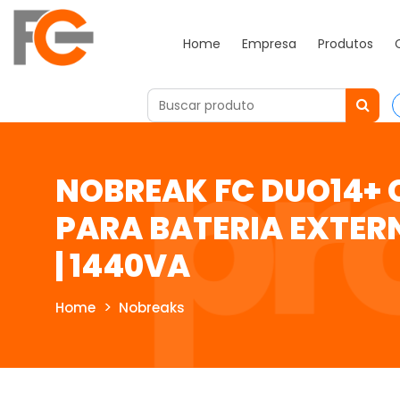
Home
Empresa
Produtos
NOBREAK FC DUO14+
PARA BATERIA EXTER
| 1440VA
Home
Nobreaks