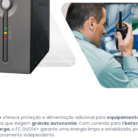
o
oferece proteção e alimentação adicional para
equipamento
etos que exigem
grande autonomia
. Com conexão para
1 bate
arga
, o FC DUO14+ garante uma energia limpa e estabilizada, p
ionamento independente.