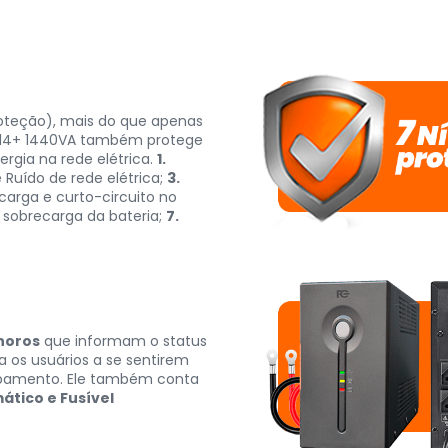
roteção), mais do que apenas
UO14+ 1440VA também protege
rgia na rede elétrica.
1.
Ruído de rede elétrica;
3.
arga e curto-circuito no
sobrecarga da bateria;
7.
noros
que informam o status
da os usuários a se sentirem
ipamento. Ele também conta
ático e Fusível