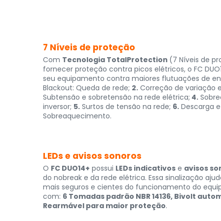
7 Níveis de proteção
Com
Tecnologia TotalProtection
(7 Níveis de p
fornecer proteção contra picos elétricos, o FC D
seu equipamento contra maiores flutuações de ene
Blackout: Queda de rede;
2.
Correção de variação e 
Subtensão e sobretensão na rede elétrica;
4.
Sobrec
inversor;
5.
Surtos de tensão na rede;
6.
Descarga e 
Sobreaquecimento.
LEDs e avisos sonoros
O
FC DUO14+
possui
LEDs indicativos
e
avisos so
do nobreak e da rede elétrica. Essa sinalização aju
mais seguros e cientes do funcionamento do equ
com:
6 Tomadas padrão NBR 14136, Bivolt autom
Rearmável para maior proteção
.