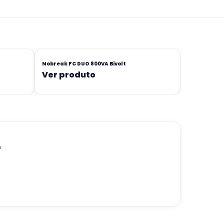
Nobreak FC DUO 800VA Bivolt
Nobreak Pow
Monovolt
Ver produto
Ver pro
?