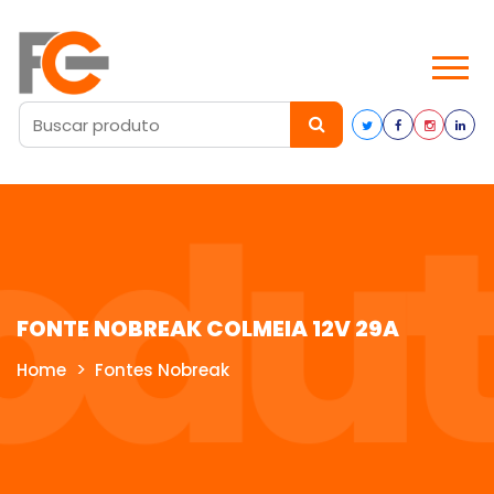
FONTE NOBREAK COLMEIA 12V 29A
Home
Fontes Nobreak