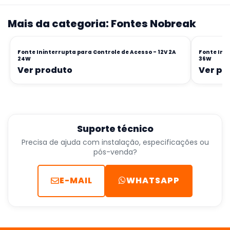
Mais da categoria: Fontes Nobreak
Fonte Ininterrupta para Controle de Acesso - 12V 2A
Fonte Inin
24W
36W
Ver produto
Ver pr
Suporte técnico
Precisa de ajuda com instalação, especificações ou
pós-venda?
E-MAIL
WHATSAPP